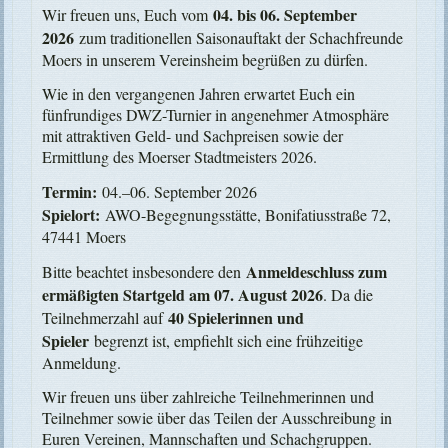
04. bis 06. September
Wir freuen uns, Euch vom
2026
zum traditionellen Saisonauftakt der Schachfreunde
Moers in unserem Vereinsheim begrüßen zu dürfen.
Wie in den vergangenen Jahren erwartet Euch ein
fünfrundiges DWZ-Turnier in angenehmer Atmosphäre
mit attraktiven Geld- und Sachpreisen sowie der
Ermittlung des Moerser Stadtmeisters 2026.
Termin:
04.–06. September 2026
Spielort:
AWO-
Begegnungsstätte, Bonifatiusstraße 72,
47441 Moers
Anmeldeschluss zum
Bitte beachtet insbesondere den
ermäßigten Startgeld am 07. August 2026
. Da die
40 Spielerinnen und
Teilnehmerzahl auf
Spieler
begrenzt ist, empfiehlt sich eine frühzeitige
Anmeldung.
Wir freuen uns über zahlreiche Teilnehmerinnen und
Teilnehmer sowie über das Teilen der Ausschreibung in
Euren Vereinen, Mannschaften und Schachgruppen.