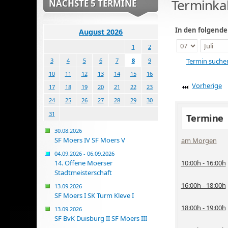
Terminka
NÄCHSTE 5 TERMINE
In den folgend
August 2026
1
2
Termin suche
3
4
5
6
7
8
9
10
11
12
13
14
15
16
Vorherige
17
18
19
20
21
22
23
24
25
26
27
28
29
30
31
Termine
30.08.2026
SF Moers IV SF Moers V
am Morgen
04.09.2026 - 06.09.2026
10:00h - 16:00h
14. Offene Moerser
Stadtmeisterschaft
16:00h - 18:00h
13.09.2026
SF Moers I SK Turm Kleve I
18:00h - 19:00h
13.09.2026
SF BvK Duisburg II SF Moers III