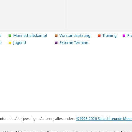
e
Mannschaftskampf
Vorstandssitzung
Training
Fr
e
Jugend
Externe Termine
gentum des/der jeweiligen Autoren, alles andere
©1998-2026 Schachfreunde Moer
Mystique theme by
digitalnature