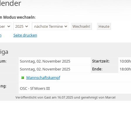
lender
en Modus wechseln
:
n
Seite drucken
liga
tum
:
Sonntag, 02. November 2025
Startzeit
:
10:00h
Sonntag, 02. November 2025
Ende
:
18:00h
Mannschaftskampf
ung
:
OSC - Sf Moers III
Veröffentlicht von Gast am 16.07.2025 und genehmigt von Marcel