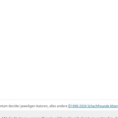
gentum des/der jeweiligen Autoren, alles andere
©1998-2026 Schachfreunde Moer
Mystique theme by
digitalnature