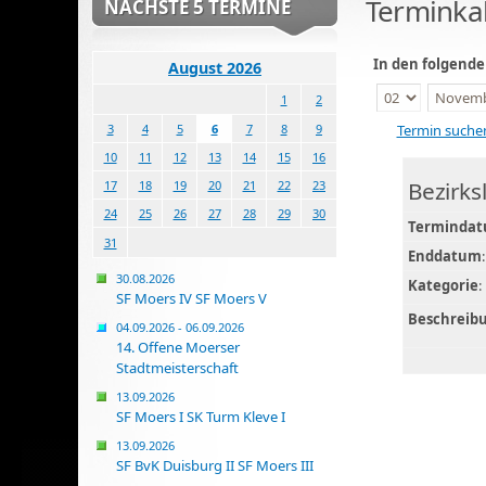
Terminka
NÄCHSTE 5 TERMINE
In den folgend
August 2026
1
2
Termin suche
3
4
5
6
7
8
9
10
11
12
13
14
15
16
Bezirks
17
18
19
20
21
22
23
24
25
26
27
28
29
30
Terminda
31
Enddatum
:
30.08.2026
Kategorie
:
SF Moers IV SF Moers V
Beschreib
04.09.2026 - 06.09.2026
14. Offene Moerser
Stadtmeisterschaft
13.09.2026
SF Moers I SK Turm Kleve I
13.09.2026
SF BvK Duisburg II SF Moers III