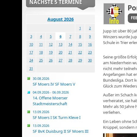
NÄCHSTE 5 TERMINE
Po
FEB
August 2026
1
2
Jupp ist über 80 J
Winzers wurde Jupp
3
4
5
6
7
8
9
Schule in Trier erl
10
11
12
13
14
15
16
17
18
19
20
21
22
23
Seine größte Erfo
24
25
26
27
28
29
30
am Niederrhein wu
nicht mehr teilne
31
Angefangen hat er
30.08.2026
Bundesliga. Dort k
SF Moers IV SF Moers V
Glück zum Wiederau
04.09.2026 - 06.09.2026
Außer im Schach ko
14. Offene Moerser
verheiratet, sie h
Stadtmeisterschaft
Mehr als 50 Jahre 
13.09.2026
verliehen.
SF Moers I SK Turm Kleve I
Ein Leben ohne Sch
13.09.2026
Krüppel, sondern n
SF BvK Duisburg II SF Moers III