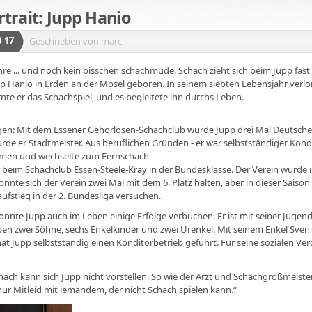
rtrait: Jupp Hanio
 17
Geschrieben von marc
ahre ... und noch kein bisschen schachmüde. Schach zieht sich beim Jupp fas
 Hanio in Erden an der Mosel geboren. In seinem siebten Lebensjahr verlor
ernte er das Schachspiel, und es begleitete ihn durchs Leben.
lgen: Mit dem Essener Gehörlosen-Schachclub wurde Jupp drei Mal Deutsche
rde er Stadtmeister. Aus beruflichen Gründen - er war selbstständiger Kon
hmen und wechselte zum Fernschach.
 beim Schachclub Essen-Steele-Kray in der Bundesklasse. Der Verein wurde 
onnte sich der Verein zwei Mal mit dem 6. Platz halten, aber in dieser Sai
fstieg in der 2. Bundesliga versuchen.
nnte Jupp auch im Leben einige Erfolge verbuchen. Er ist mit seiner Jugendl
aben zwei Söhne, sechs Enkelkinder und zwei Urenkel. Mit seinem Enkel Sven
hat Jupp selbstständig einen Konditorbetrieb geführt. Für seine sozialen
ach kann sich Jupp nicht vorstellen. So wie der Arzt und Schachgroßmeister 
ur Mitleid mit jemandem, der nicht Schach spielen kann.“