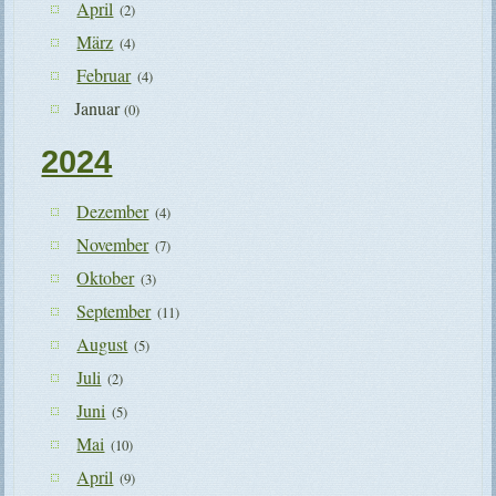
April
(2)
März
(4)
Februar
(4)
Januar
(0)
2024
Dezember
(4)
November
(7)
Oktober
(3)
September
(11)
August
(5)
Juli
(2)
Juni
(5)
Mai
(10)
April
(9)