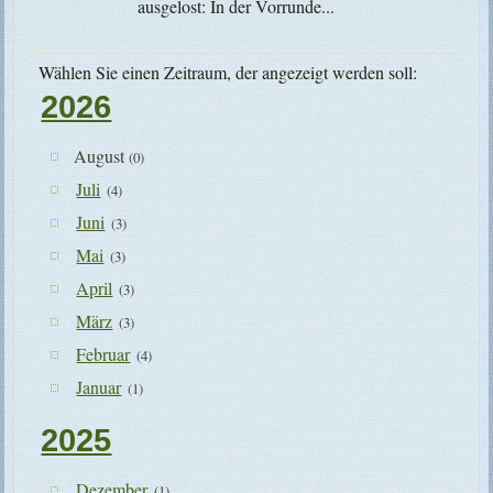
ausgelost: In der Vorrunde...
Wählen Sie einen Zeitraum, der angezeigt werden soll:
2026
August
(0)
Juli
(4)
Juni
(3)
Mai
(3)
April
(3)
März
(3)
Februar
(4)
Januar
(1)
2025
Dezember
(1)