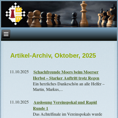
Artikel-Archiv, Oktober, 2025
11.10.2025
Schachfreunde Moers beim Moerser
Herbst – Starker Auftritt trotz Regen
Ein herzliches Dankeschön an alle Helfer –
Martin, Markus,...
11.10.2025
Auslosung Vereinspokal und Rapid
Runde 1
Das Achtelfinale im Vereinspokals wurde