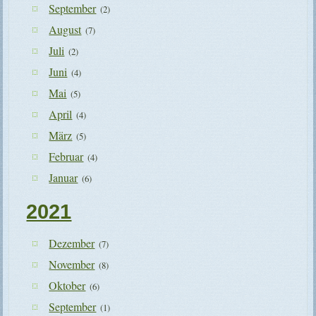
September
(2)
August
(7)
Juli
(2)
Juni
(4)
Mai
(5)
April
(4)
März
(5)
Februar
(4)
Januar
(6)
2021
Dezember
(7)
November
(8)
Oktober
(6)
September
(1)