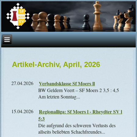
Artikel-Archiv, April, 2026
27.04.2026
Verbandsklasse Sf Moers ll
BW Geldern Veert – SF Moers 2 3,5 : 4,5
Am letzten Sonntag...
15.04.2026
Regionalliga: Sf Moers l - Rheydter SV l
5:3
Die aufgrund des schweren Verlusts des
allseits beliebten Schachfreundes...