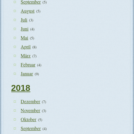
September
(5)
August
(5)
Juli
(3)
Juni
(4)
Mai
(5)
April
(8)
März
(7)
Februar
(4)
Januar
(9)
2018
Dezember
(7)
November
(3)
Oktober
(5)
September
(4)