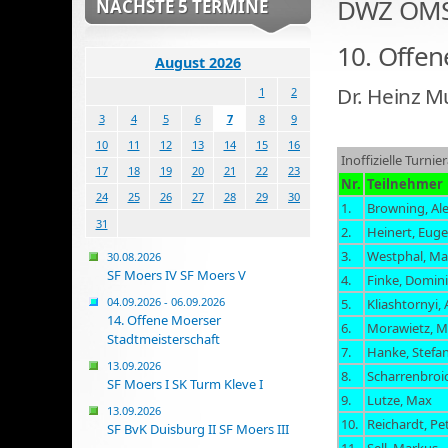
DWZ OMS
NÄCHSTE 5 TERMINE
10. Offen
August 2026
Dr. Heinz 
1
2
3
4
5
6
7
8
9
10
11
12
13
14
15
16
Inoffizielle Turn
17
18
19
20
21
22
23
Nr.
Teilnehmer
24
25
26
27
28
29
30
1.
Browning, Al
31
2.
Heinert, Eug
3.
Westphal, Ma
30.08.2026
SF Moers IV SF Moers V
4.
Finke, Domin
04.09.2026 - 06.09.2026
5.
Kliashtornyi, 
14. Offene Moerser
6.
Morawietz, M
Stadtmeisterschaft
7.
Hanke, Stefa
13.09.2026
8.
Scharrenbroic
SF Moers I SK Turm Kleve I
9.
Lutze, Max
13.09.2026
10.
Reichardt, Pe
SF BvK Duisburg II SF Moers III