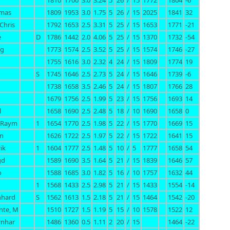
1810
1700
3.0
3.24
5
26
/
15
1772
1804
-6
omas
1809
1953
3.0
1.75
5
26
/
15
2025
1841
32
Chris
1792
1653
2.5
3.31
5
25
/
15
1653
1771
-21
e
D
1786
1442
2.0
4.06
5
25
/
15
1370
1732
-54
ng
1773
1574
2.5
3.52
5
25
/
15
1574
1746
-27
1755
1616
3.0
2.32
4
24
/
15
1809
1774
19
S
1745
1646
2.5
2.73
5
24
/
15
1646
1739
-6
1738
1658
3.5
2.46
5
24
/
15
1807
1766
28
1679
1756
2.5
1.99
5
23
/
15
1756
1693
14
l
1658
1690
2.5
2.48
5
18
/
10
1690
1658
0
n Raym
1
1654
1770
2.5
1.98
5
22
/
15
1770
1669
15
an
1626
1722
2.5
1.97
5
22
/
15
1722
1641
15
ik
1
1604
1777
2.5
1.48
5
10
/
5
1777
1658
54
gd
1589
1690
3.5
1.64
5
21
/
15
1839
1646
57
o
1588
1685
3.0
1.82
5
16
/
10
1757
1632
44
1
1568
1433
2.5
2.98
5
21
/
15
1433
1554
-14
nhard
S
1562
1613
1.5
2.18
5
21
/
15
1464
1542
-20
nte, M
1510
1727
1.5
1.19
5
15
/
10
1578
1522
12
rnhar
1486
1360
0.5
1.11
2
20
/
15
1464
-22