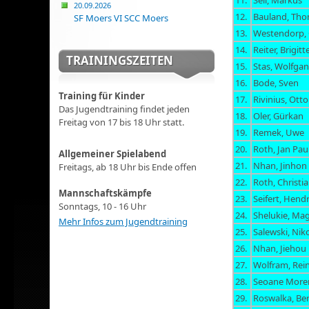
11.
Sell, Markus
20.09.2026
12.
Bauland, Th
SF Moers VI SCC Moers
13.
Westendorp, 
14.
Reiter, Brigitt
TRAININGSZEITEN
15.
Stas, Wolfga
16.
Bode, Sven
Training für Kinder
17.
Rivinius, Otto
Das Jugendtraining findet jeden
18.
Oler, Gürkan
Freitag von 17 bis 18 Uhr statt.
19.
Remek, Uwe
20.
Roth, Jan Pau
Allgemeiner Spielabend
21.
Nhan, Jinho
Freitags, ab 18 Uhr bis Ende offen
22.
Roth, Christi
Mannschaftskämpfe
23.
Seifert, Hendr
Sonntags, 10 - 16 Uhr
24.
Shelukie, Ma
Mehr Infos zum Jugendtraining
25.
Salewski, Nik
26.
Nhan, Jiehou
27.
Wolfram, Rei
28.
Seoane More
29.
Roswalka, Be