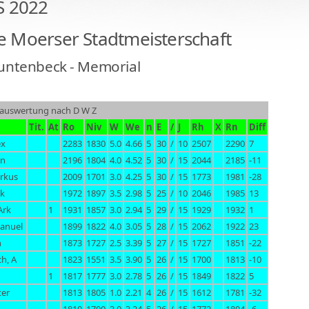
 2022
e Moerser Stadtmeisterschaft
Muntenbeck - Memorial
ierauswertung nach D W Z
Tit.
At
Ro
Niv
W
We
n
E
/
J
Rh
X
Rn
Diff
ex
2283
1830
5.0
4.66
5
30
/
10
2507
2290
7
en
2196
1804
4.0
4.52
5
30
/
15
2044
2185
-11
rkus
2009
1701
3.0
4.25
5
30
/
15
1773
1981
-28
ik
1972
1897
3.5
2.98
5
25
/
10
2046
1985
13
Ark
1
1931
1857
3.0
2.94
5
29
/
15
1929
1932
1
anuel
1899
1822
4.0
3.05
5
28
/
15
2062
1922
23
n
1873
1727
2.5
3.39
5
27
/
15
1727
1851
-22
h, A
1823
1551
3.5
3.90
5
26
/
15
1700
1813
-10
1
1817
1777
3.0
2.78
5
26
/
15
1849
1822
5
ter
1813
1805
1.0
2.21
4
26
/
15
1612
1781
-32