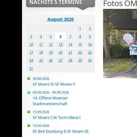
Fotos OM
NÄCHSTE 5 TERMINE
August 2026
1
2
3
4
5
6
7
8
9
10
11
12
13
14
15
16
17
18
19
20
21
22
23
24
25
26
27
28
29
30
31
30.08.2026
SF Moers IV SF Moers V
04.09.2026 - 06.09.2026
14. Offene Moerser
Stadtmeisterschaft
13.09.2026
SF Moers I SK Turm Kleve I
13.09.2026
SF BvK Duisburg II SF Moers III