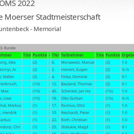
 OMS 2022
e Moerser Stadtmeisterschaft
Muntenbeck - Memorial
 3. Runde
nehmer
Tite
Punkte
-
TNr
Teilnehmer
Tite
Punkte
Ergeb
ing, Alex
(2)
-
6.
Morawietz, Manue
(2)
1-0
tornyi, Ar
(2)
-
2.
Heinert, Eugen
(2)
½-½
, Stefan
(2)
-
4.
Finke, Dominik
(2)
0-1
renbroich,
(1½)
-
12.
Bauland, Thomas
(2)
0-1
, Max
(1½)
-
40.
Schenkel, Jan He
(1½)
1-0
k, Uwe
(1½)
-
18.
Oler, Gürkan
(1½)
½-½
hal, Markus
(1)
-
17.
Rivinius, Otto
(1)
1-0
t, Hendrik
(1)
-
10.
Reichardt, Peter
(1)
1-0
Markus
(1)
-
22.
Roth, Christian
(1)
1-0
ndorp, Chri
(1)
-
25.
Shelukie, Magd
(1)
0-1