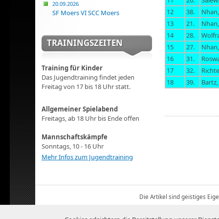
11
26.
Salews
20.09.2026
12
38.
Nhan,
SF Moers VI SCC Moers
13
21.
Nhan,
14
28.
Wolfr
TRAININGSZEITEN
15
27.
Nhan,
16
31.
Roswa
Training für Kinder
17
32.
Richte
Das Jugendtraining findet jeden
18
39.
Bartz,
Freitag von 17 bis 18 Uhr statt.
Allgemeiner Spielabend
Freitags, ab 18 Uhr bis Ende offen
Mannschaftskämpfe
Sonntags, 10 - 16 Uhr
Mehr Infos zum Jugendtraining
Die Artikel sind geistiges Ei