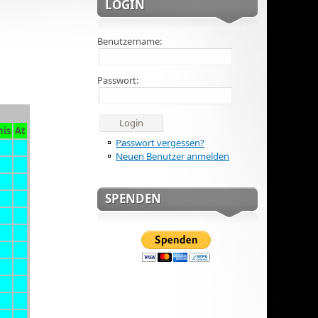
LOGIN
Benutzername:
Passwort:
nis
At
Passwort vergessen?
Neuen Benutzer anmelden
SPENDEN