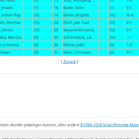
ki, Niko
(1)
-
15.
Stas, Wolfgang
(1)
1-0
 Jiewen
(1)
-
16.
Bode, Sven
(1)
0-1
 Jinhon Ray
(½)
-
14.
Reiter, Brigitte
(½)
½-½
am, Reinhar
(½)
-
20.
Roth, Jan Paul
(½)
0-1
 Jiehou
(½)
-
29.
Seoane Morente,
(½)
0-1
lka, Bernha
(0)
-
35.
Schirmbeck, Lili
(½)
--+
r, Johanna
(0)
-
36.
Kleine, Jelte
(0)
1-0
 Kilian
(0)
-
33.
Dietz, Christian
(0)
0-1
[
Zurück
]
gentum des/der jeweiligen Autoren, alles andere
©1998-2026 Schachfreunde Moer
Mystique theme by
digitalnature