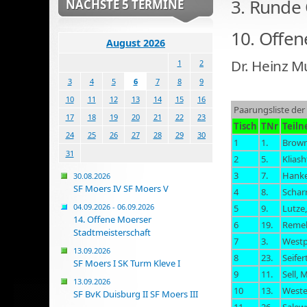
3. Runde
NÄCHSTE 5 TERMINE
10. Offen
August 2026
Dr. Heinz 
1
2
3
4
5
6
7
8
9
10
11
12
13
14
15
16
Paarungsliste der
17
18
19
20
21
22
23
Tisch
TNr
Teil
24
25
26
27
28
29
30
1
1.
Brown
31
2
5.
Kliash
3
7.
Hanke
30.08.2026
SF Moers IV SF Moers V
4
8.
Schar
04.09.2026 - 06.09.2026
5
9.
Lutze
14. Offene Moerser
6
19.
Reme
Stadtmeisterschaft
7
3.
Westp
13.09.2026
8
23.
Seifer
SF Moers I SK Turm Kleve I
9
11.
Sell, 
13.09.2026
10
13.
Weste
SF BvK Duisburg II SF Moers III