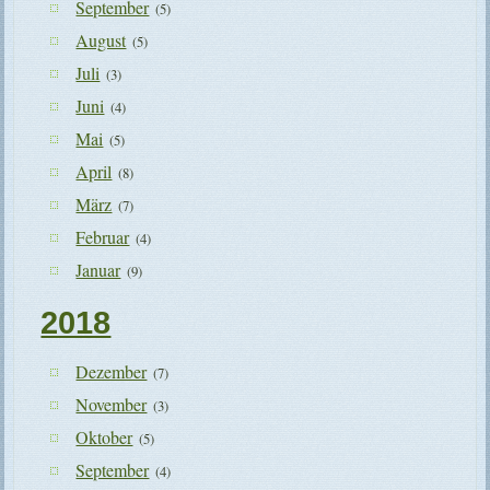
September
(5)
August
(5)
Juli
(3)
Juni
(4)
Mai
(5)
April
(8)
März
(7)
Februar
(4)
Januar
(9)
2018
Dezember
(7)
November
(3)
Oktober
(5)
September
(4)