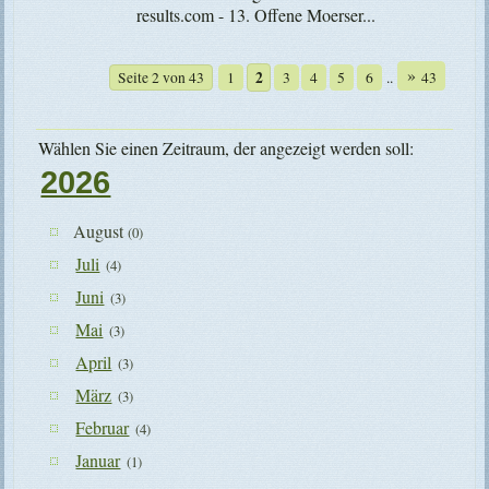
results.com - 13. Offene Moerser...
»
2
Seite 2 von 43
1
3
4
5
6
..
43
Wählen Sie einen Zeitraum, der angezeigt werden soll:
2026
August
(0)
Juli
(4)
Juni
(3)
Mai
(3)
April
(3)
März
(3)
Februar
(4)
Januar
(1)