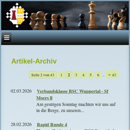
Artikel-Archiv
»
2
Seite 2 von 43
1
3
4
5
6
..
43
02.03.2026
Verbandsklasse BSC Wuppertal - Sf
Moers ll
Am gestrigen Sonntag machten wir uns auf
in die Berge, zu unseren...
28.02.2026
Rapid Runde 4