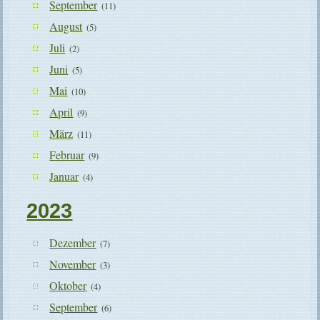
September
(11)
August
(5)
Juli
(2)
Juni
(5)
Mai
(10)
April
(9)
März
(11)
Februar
(9)
Januar
(4)
2023
Dezember
(7)
November
(3)
Oktober
(4)
September
(6)