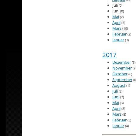
Juli
(0)
Juni
(0)
Mai
(2)
April
(5)
März
(10)
Februar
(2)
Januar
(3)
2017
Dezember
(5)
November
(7
Oktober
(6)
September
(6
August
(1)
Juli
(2)
Juni
(2)
Mai
(3)
April
(8)
März
(8)
Februar
(3)
Januar
(4)