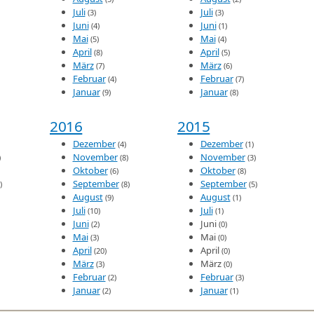
Juli
Juli
(3)
(3)
Juni
Juni
(4)
(1)
Mai
Mai
(5)
(4)
April
April
(8)
(5)
März
März
(7)
(6)
Februar
Februar
(4)
(7)
Januar
Januar
(9)
(8)
2016
2015
Dezember
Dezember
(4)
(1)
November
November
)
(8)
(3)
Oktober
Oktober
(6)
(8)
September
September
)
(8)
(5)
August
August
(9)
(1)
Juli
Juli
(10)
(1)
Juni
Juni
(2)
(0)
Mai
Mai
(3)
(0)
April
April
(20)
(0)
März
März
(3)
(0)
Februar
Februar
(2)
(3)
Januar
Januar
(2)
(1)