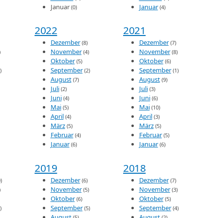
Januar
Januar
(0)
(4)
2022
2021
Dezember
Dezember
(8)
(7)
November
November
)
(4)
(8)
Oktober
Oktober
(5)
(6)
September
September
)
(2)
(1)
August
August
(7)
(9)
Juli
Juli
(2)
(3)
Juni
Juni
(4)
(6)
Mai
Mai
(5)
(10)
April
April
(4)
(3)
März
März
(5)
(5)
Februar
Februar
(4)
(5)
Januar
Januar
(6)
(6)
2019
2018
Dezember
Dezember
)
(6)
(7)
November
November
)
(5)
(3)
Oktober
Oktober
(6)
(5)
September
September
)
(5)
(4)
August
August
(5)
(2)