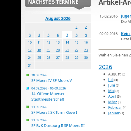
Artikel-Ar
NÄCHSTE 5 TERMINE
15.02.2016
Jugen
August 2026
Die M
1
2
02.02.2016
Kein
3
4
5
6
7
8
9
Bitte
10
11
12
13
14
15
16
17
18
19
20
21
22
23
Wählen Sie einen Z
24
25
26
27
28
29
30
2026
31
August
(0)
30.08.2026
Juli
(4)
SF Moers IV SF Moers V
Juni
(3)
04.09.2026 - 06.09.2026
Mai
(3)
14. Offene Moerser
April
(3)
Stadtmeisterschaft
März
(3)
Februar
13.09.2026
(4)
SF Moers I SK Turm Kleve I
Januar
(1)
13.09.2026
SF BvK Duisburg II SF Moers III