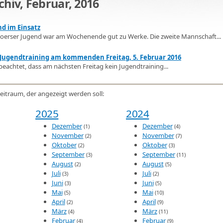
chiv, Februar, 2016
d im Einsatz
oerser Jugend war am Wochenende gut zu Werke. Die zweite Mannschaft...
 Jugendtraining am kommenden Freitag, 5. Februar 2016
 beachtet, dass am nächsten Freitag kein Jugendtraining...
eitraum, der angezeigt werden soll:
2025
2024
Dezember
Dezember
(1)
(4)
November
November
(2)
(7)
Oktober
Oktober
(2)
(3)
September
September
(3)
(11)
August
August
(2)
(5)
Juli
Juli
(3)
(2)
Juni
Juni
(3)
(5)
Mai
Mai
(5)
(10)
April
April
(2)
(9)
März
März
(4)
(11)
Februar
Februar
(4)
(9)