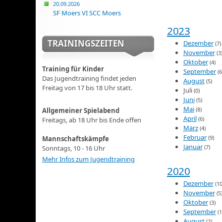
20.09.2026
SF Moers VI SCC Moers
2023
TRAININGSZEITEN
Dezember
(7)
November
(3
Oktober
(4)
Training für Kinder
September
(6
Das Jugendtraining findet jeden
August
(5)
Freitag von 17 bis 18 Uhr statt.
Juli
(0)
Juni
(5)
Mai
(8)
Allgemeiner Spielabend
April
(6)
Freitags, ab 18 Uhr bis Ende offen
März
(4)
Februar
(9)
Mannschaftskämpfe
Januar
(7)
Sonntags, 10 - 16 Uhr
Mehr Infos zum Jugendtraining
2020
Dezember
(10
November
(5
Oktober
(3)
September
(1
August
(2)