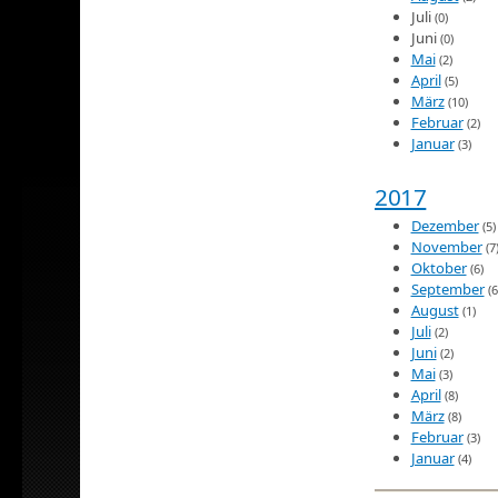
Juli
(0)
Juni
(0)
Mai
(2)
April
(5)
März
(10)
Februar
(2)
Januar
(3)
2017
Dezember
(5)
November
(7
Oktober
(6)
September
(6
August
(1)
Juli
(2)
Juni
(2)
Mai
(3)
April
(8)
März
(8)
Februar
(3)
Januar
(4)