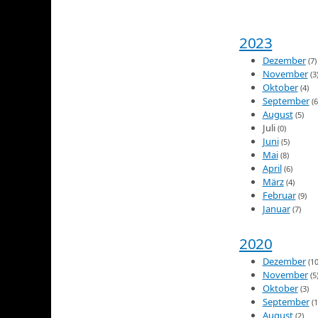
2023
Dezember
(7)
November
(3
Oktober
(4)
September
(6
August
(5)
Juli
(0)
Juni
(5)
Mai
(8)
April
(6)
März
(4)
Februar
(9)
Januar
(7)
2020
Dezember
(10
November
(5
Oktober
(3)
September
(1
August
(2)