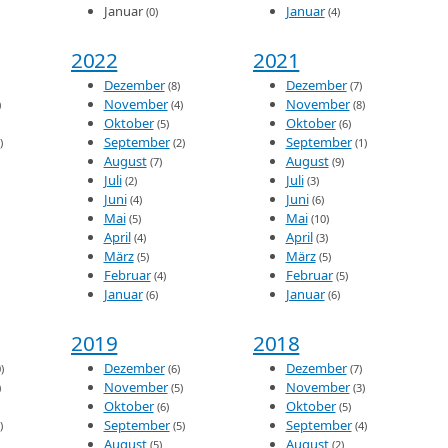
Januar
Januar
(0)
(4)
2022
2021
Dezember
Dezember
(8)
(7)
November
November
)
(4)
(8)
Oktober
Oktober
(5)
(6)
September
September
)
(2)
(1)
August
August
(7)
(9)
Juli
Juli
(2)
(3)
Juni
Juni
(4)
(6)
Mai
Mai
(5)
(10)
April
April
(4)
(3)
März
März
(5)
(5)
Februar
Februar
(4)
(5)
Januar
Januar
(6)
(6)
2019
2018
Dezember
Dezember
)
(6)
(7)
November
November
)
(5)
(3)
Oktober
Oktober
(6)
(5)
September
September
)
(5)
(4)
August
August
(5)
(2)