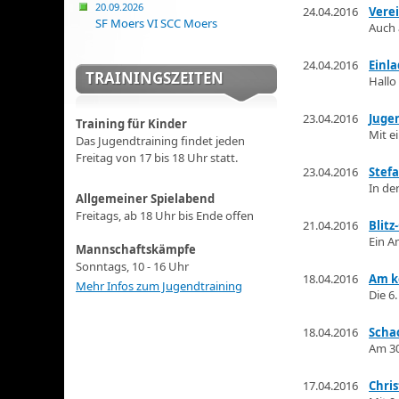
20.09.2026
24.04.2016
Vere
SF Moers VI SCC Moers
Auch 
24.04.2016
Einl
TRAININGSZEITEN
Hallo
23.04.2016
Jugen
Training für Kinder
Mit e
Das Jugendtraining findet jeden
Freitag von 17 bis 18 Uhr statt.
23.04.2016
Stef
In de
Allgemeiner Spielabend
Freitags, ab 18 Uhr bis Ende offen
21.04.2016
Blitz
Ein A
Mannschaftskämpfe
Sonntags, 10 - 16 Uhr
18.04.2016
Am k
Mehr Infos zum Jugendtraining
Die 6
18.04.2016
Scha
Am 30
17.04.2016
Chri