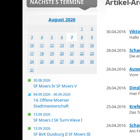
Artikel-Ar
NÄCHSTE 5 TERMINE
August 2026
1
2
30.04.2016
Vikto
Hallo
3
4
5
6
7
8
9
10
11
12
13
14
15
16
28.04.2016
Scha
17
18
19
20
21
22
23
Die e
24
25
26
27
28
29
30
26.04.2016
Auss
31
Vom 1
30.08.2026
SF Moers IV SF Moers V
26.04.2016
Dinsl
Hier 
04.09.2026 - 06.09.2026
14. Offene Moerser
Stadtmeisterschaft
25.04.2016
Krefe
Das Tu
13.09.2026
SF Moers I SK Turm Kleve I
24.04.2016
Schac
13.09.2026
Am Fr
SF BvK Duisburg II SF Moers III