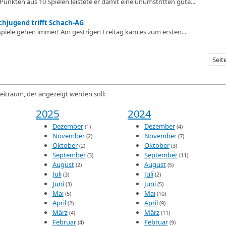
 Punkten aus 10 Spielen leistete er damit eine unumstritten gute...
chjugend trifft Schach-AG
spiele gehen immer! Am gestrigen Freitag kam es zum ersten...
Seit
eitraum, der angezeigt werden soll:
2025
2024
Dezember
Dezember
(1)
(4)
November
November
(2)
(7)
Oktober
Oktober
(2)
(3)
September
September
(3)
(11)
August
August
(2)
(5)
Juli
Juli
(3)
(2)
Juni
Juni
(3)
(5)
Mai
Mai
(5)
(10)
April
April
(2)
(9)
März
März
(4)
(11)
Februar
Februar
(4)
(9)