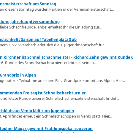
insmeisterschaft am Sonntag
an diesem Sonntag wurden Partien in der Vereinsmeisterschaft...
adung Jahrehauptversammlung
 liebe Schachfreunde, anbei erhaltet Ihr die Einladung zur...
d schließt Saison auf Tabellenplatz 3 ab
inem 1,5:2,5 verabschiedet sich die 1. Jugendmannschaft für...
an Kirchner ist Schnellschachmeister - Richard Zahn gewinnt Runde 
r 6. Runde des Schnellschachturniers erlebte es seinen...
-Grandprix in Alpen
ngebot zur Teilnahme an einem Blitz-Grandprix kommt aus Alpen. Hier...
ommenden Freitag ist Schnellschachturnier
. und letzte Runde unserer Schnellschacheinzelmeisterschaft findet...
chklub aus Venlo lädt zum Jugendopen
. April findet erneut ein Schnellschachopen in Venlo statt. Hier...
stopher Magas gewinnt Frühlingspokal souverän