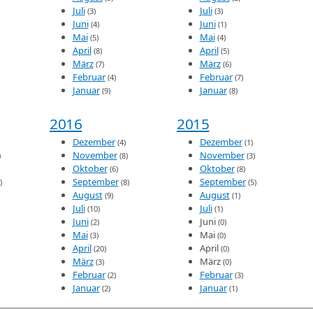
Juli
Juli
(3)
(3)
Juni
Juni
(4)
(1)
Mai
Mai
(5)
(4)
April
April
(8)
(5)
März
März
(7)
(6)
Februar
Februar
(4)
(7)
Januar
Januar
(9)
(8)
2016
2015
Dezember
Dezember
(4)
(1)
November
November
)
(8)
(3)
Oktober
Oktober
(6)
(8)
September
September
)
(8)
(5)
August
August
(9)
(1)
Juli
Juli
(10)
(1)
Juni
Juni
(2)
(0)
Mai
Mai
(3)
(0)
April
April
(20)
(0)
März
März
(3)
(0)
Februar
Februar
(2)
(3)
Januar
Januar
(2)
(1)