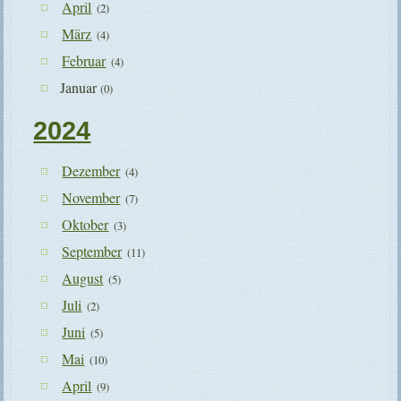
April
(2)
März
(4)
Februar
(4)
Januar
(0)
2024
Dezember
(4)
November
(7)
Oktober
(3)
September
(11)
August
(5)
Juli
(2)
Juni
(5)
Mai
(10)
April
(9)