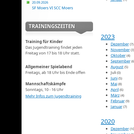
20.09.2026
SF Moers VI SCC Moers
TRAININGSZEITEN
2023
Training für Kinder
Dezember
(7)
Das Jugendtraining findet jeden
November
(3
Freitag von 17 bis 18 Uhr statt.
Oktober
(4)
September
(6
Allgemeiner Spielabend
August
(5)
Freitags, ab 18 Uhr bis Ende offen
Juli
(0)
Juni
(5)
Mannschaftskämpfe
Mai
(8)
Sonntags, 10 - 16 Uhr
April
(6)
März
(4)
Mehr Infos zum Jugendtraining
Februar
(9)
Januar
(7)
2020
Dezember
(10