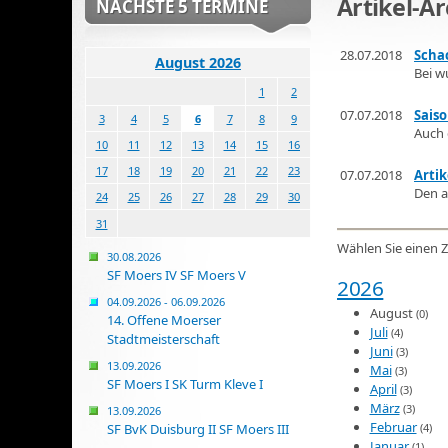
Artikel-Arc
NÄCHSTE 5 TERMINE
28.07.2018
Scha
August 2026
Bei w
1
2
07.07.2018
Sais
3
4
5
6
7
8
9
Auch 
10
11
12
13
14
15
16
17
18
19
20
21
22
23
07.07.2018
Artik
Den a
24
25
26
27
28
29
30
31
Wählen Sie einen Z
30.08.2026
SF Moers IV SF Moers V
2026
04.09.2026 - 06.09.2026
August
(0)
14. Offene Moerser
Juli
(4)
Stadtmeisterschaft
Juni
(3)
13.09.2026
Mai
(3)
SF Moers I SK Turm Kleve I
April
(3)
März
(3)
13.09.2026
Februar
(4)
SF BvK Duisburg II SF Moers III
Januar
(1)