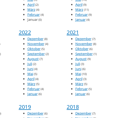
April
April
(2)
(9)
März
März
(4)
(11)
Februar
Februar
(4)
(9)
Januar
Januar
(0)
(4)
2022
2021
Dezember
Dezember
(8)
(7)
November
November
)
(4)
(8)
Oktober
Oktober
(5)
(6)
September
September
)
(2)
(1)
August
August
(7)
(9)
Juli
Juli
(2)
(3)
Juni
Juni
(4)
(6)
Mai
Mai
(5)
(10)
April
April
(4)
(3)
März
März
(5)
(5)
Februar
Februar
(4)
(5)
Januar
Januar
(6)
(6)
2019
2018
Dezember
Dezember
)
(6)
(7)