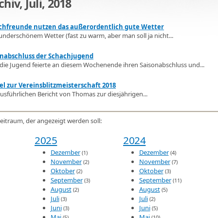
hiv, Juli, 2018
chfreunde nutzen das außerordentlich gute Wetter
underschönem Wetter (fast zu warm, aber man soll ja nicht...
onabschluss der Schachjugend
die Jugend feierte an diesem Wochenende ihren Saisonabschluss und...
el zur Vereinsblitzmeisterschaft 2018
usführlichen Bericht von Thomas zur diesjährigen...
eitraum, der angezeigt werden soll:
2025
2024
Dezember
Dezember
(1)
(4)
November
November
(2)
(7)
Oktober
Oktober
(2)
(3)
September
September
(3)
(11)
August
August
(2)
(5)
Juli
Juli
(3)
(2)
Juni
Juni
(3)
(5)
Mai
Mai
(5)
(10)