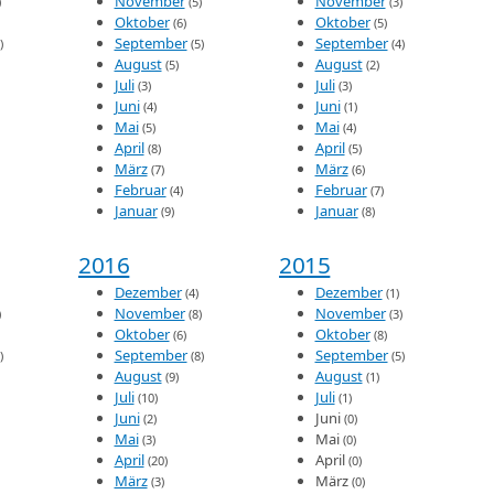
November
November
)
(5)
(3)
Oktober
Oktober
(6)
(5)
September
September
)
(5)
(4)
August
August
(5)
(2)
Juli
Juli
(3)
(3)
Juni
Juni
(4)
(1)
Mai
Mai
(5)
(4)
April
April
(8)
(5)
März
März
(7)
(6)
Februar
Februar
(4)
(7)
Januar
Januar
(9)
(8)
2016
2015
Dezember
Dezember
(4)
(1)
November
November
)
(8)
(3)
Oktober
Oktober
(6)
(8)
September
September
)
(8)
(5)
August
August
(9)
(1)
Juli
Juli
(10)
(1)
Juni
Juni
(2)
(0)
Mai
Mai
(3)
(0)
April
April
(20)
(0)
März
März
(3)
(0)