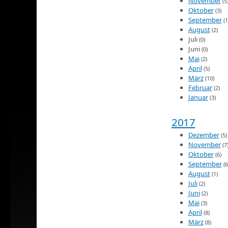
November
(5
Oktober
(3)
September
(1
August
(2)
Juli
(0)
Juni
(0)
Mai
(2)
April
(5)
März
(10)
Februar
(2)
Januar
(3)
2017
Dezember
(5)
November
(7
Oktober
(6)
September
(6
August
(1)
Juli
(2)
Juni
(2)
Mai
(3)
April
(8)
März
(8)