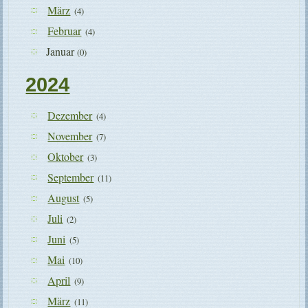
März
(4)
Februar
(4)
Januar
(0)
2024
Dezember
(4)
November
(7)
Oktober
(3)
September
(11)
August
(5)
Juli
(2)
Juni
(5)
Mai
(10)
April
(9)
März
(11)