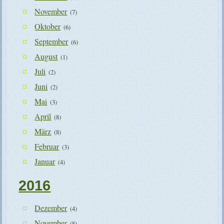
November
(7)
Oktober
(6)
September
(6)
August
(1)
Juli
(2)
Juni
(2)
Mai
(3)
April
(8)
März
(8)
Februar
(3)
Januar
(4)
2016
Dezember
(4)
November
(8)