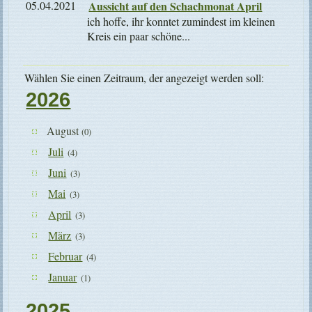
05.04.2021
Aussicht auf den Schachmonat April
ich hoffe, ihr konntet zumindest im kleinen
Kreis ein paar schöne...
Wählen Sie einen Zeitraum, der angezeigt werden soll:
2026
August
(0)
Juli
(4)
Juni
(3)
Mai
(3)
April
(3)
März
(3)
Februar
(4)
Januar
(1)
2025