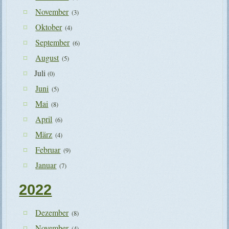
November
(3)
Oktober
(4)
September
(6)
August
(5)
Juli
(0)
Juni
(5)
Mai
(8)
April
(6)
März
(4)
Februar
(9)
Januar
(7)
2022
Dezember
(8)
November
(4)