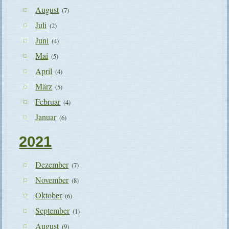
August
(7)
Juli
(2)
Juni
(4)
Mai
(5)
April
(4)
März
(5)
Februar
(4)
Januar
(6)
2021
Dezember
(7)
November
(8)
Oktober
(6)
September
(1)
August
(9)