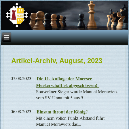
Artikel-Archiv, August, 2023
07.08.2023
Die 11. Auflage der Moerser
Meisterschaft ist abgeschlossen!
Souveräner Sieger wurde Manuel Morawietz
vom SV Unna mit 5 aus 5....
06.08.2023
Einsam thront der König?
Mit einem vollen Punkt Abstand führt
Manuel Morawietz das...