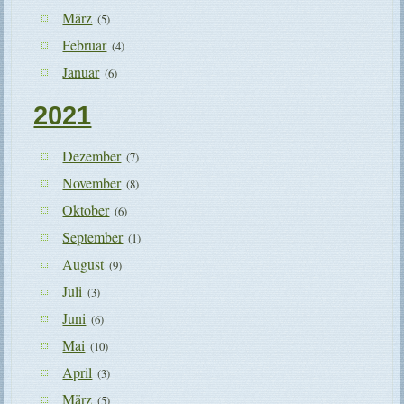
März
(5)
Februar
(4)
Januar
(6)
2021
Dezember
(7)
November
(8)
Oktober
(6)
September
(1)
August
(9)
Juli
(3)
Juni
(6)
Mai
(10)
April
(3)
März
(5)